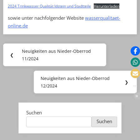
2024 Trinkwasser Qualität Idstein und Stadtteile
Herunterladen
sowie unter nachfolgender Website
wasserqualitaet-
online.de
Beitragsnavigation
Neuigkeiten aus Nieder-Oberrod
Previous
❮
11/2024
Post:
Neuigkeiten aus Nieder-Oberrod
Next
❯
12/2024
Post:
Suchen
Suchen