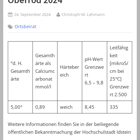
Posted
By
24. September 2024
Christoph-M. Lehmann
on
Ortsbeirat
Leitfähig
Gesamth
keit
pH-Wert
°d. H.
ärte als
[mikroS/
Härteber
Grenzwe
Gesamth
Calciumc
cm bei
eich
rt
ärte
arbonat
25°C]
6,5 – 9,8
mmol/l
Grenzwe
rt 2.500
5,00°
0,89
weich
8,45
335
Weitere Informationen finden Sie in der beiliegende
öffentlichen Bekanntmachung der Hochschulstadt Idstein