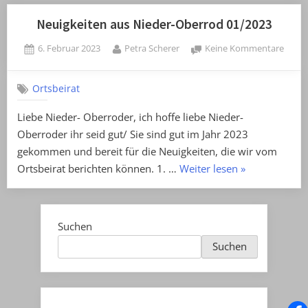
Neuigkeiten aus Nieder-Oberrod 01/2023
Posted
By
zu
6. Februar 2023
Petra Scherer
Keine Kommentare
on
Neuig
aus
Ortsbeirat
Niede
Ober
Liebe Nieder- Oberroder, ich hoffe liebe Nieder-
01/20
Oberroder ihr seid gut/ Sie sind gut im Jahr 2023
gekommen und bereit für die Neuigkeiten, die wir vom
„Neuigkeiten
Ortsbeirat berichten können. 1. …
Weiter lesen
»
aus
Nieder-
Oberrod
Suchen
01/2023“
Suchen