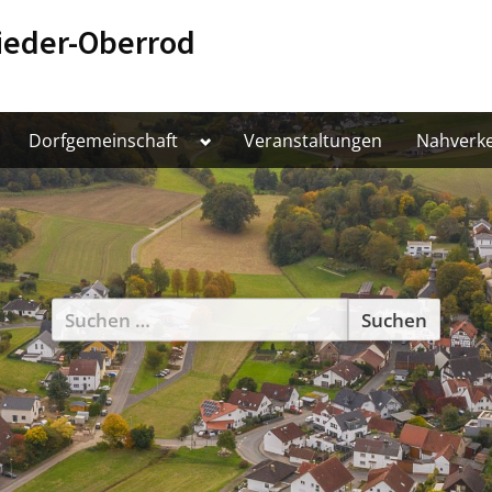
ieder-Oberrod
oggle
Toggle
Dorfgemeinschaft
Veranstaltungen
Nahverk
ub-
sub-
enu
menu
Suchen
nach: