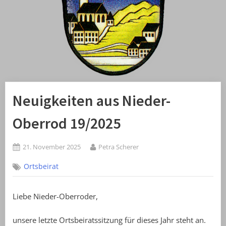
Neuigkeiten aus Nieder-
Oberrod 19/2025
Posted
By
21. November 2025
Petra Scherer
on
Ortsbeirat
Liebe Nieder-Oberroder,
unsere letzte Ortsbeiratssitzung für dieses Jahr steht an.