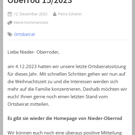
Posted
By
12. Dezember 2023
Petra Scherer
on
zu
Keine Kommentare
Neuigkeiten
Ortsbeirat
aus
Nieder-
Oberrod
Liebe Nieder- Oberroder,
15/2023
am 4.12.2023 hatten wir unsere letzte Ortsbeiratssitzung
für dieses Jahr. Mit schnellen Schritten gehen wir nun auf
die Weihnachtszeit zu und die Interessen werden sich
mehr auf die Familie konzentrieren. Deshalb möchten wir
euch/ Ihnen gerne noch einen letzten Stand vom
Ortsbeirat mitteilen.
Es gibt sie wieder die Homepage von Nieder-Oberrod
Wir können euch noch eine überaus positive Mitteilung