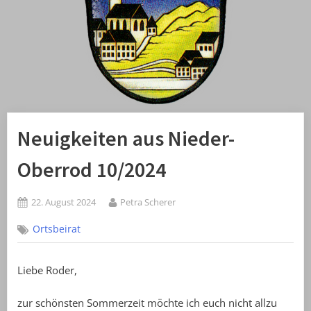
Neuigkeiten aus Nieder-
Oberrod 10/2024
Posted
By
22. August 2024
Petra Scherer
on
Ortsbeirat
Liebe Roder,
zur schönsten Sommerzeit möchte ich euch nicht allzu