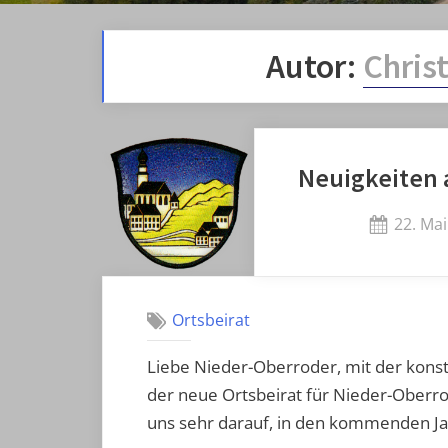
Autor:
Chris
Neuigkeiten 
Posted
22. Ma
on
Ortsbeirat
Liebe Nieder-Oberroder, mit der konsti
der neue Ortsbeirat für Nieder-Oberrod
uns sehr darauf, in den kommenden 