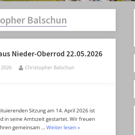
topher Balschun
aus Nieder-Oberrod 22.05.2026
By
i 2026
Christopher Balschun
tuierenden Sitzung am 14. April 2026 ist
 in seine Amtszeit gestartet. Wir freuen
„Neuigkeiten
Jahren gemeinsam …
Weiter lesen
»