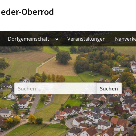
ieder-Oberrod
oggle
Toggle
Dorfgemeinschaft
Veranstaltungen
Nahverk
ub-
sub-
enu
menu
Suchen
nach: