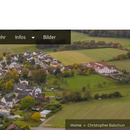
Toggle
ehr
Infos
Bilder
sub-
menu
Home
Christopher Balschun