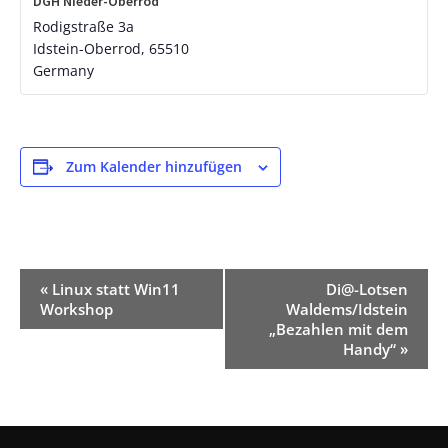
DGH Nieder-Oberrod
Rodigstraße 3a
Idstein-Oberrod
,
65510
Germany
Zum Kalender hinzufügen
Veranstaltung-
«
Linux statt Win11
Di@-Lotsen
Workshop
Waldems/Idstein
Navigation
„Bezahlen mit dem
Handy“
»