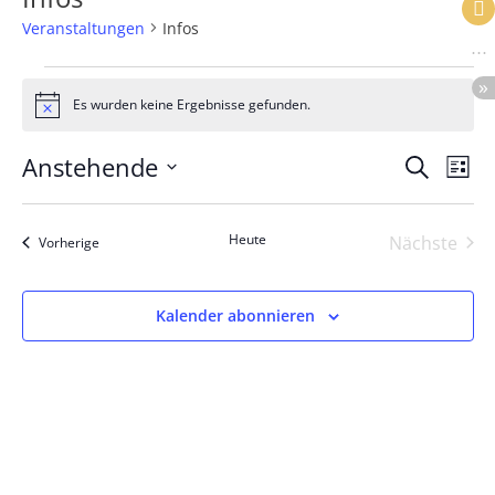
Veranstaltungen
Infos
Veranstaltungen
Es wurden keine Ergebnisse gefunden.
Hinweis
Anstehende
Verans
Ver
Suche
Liste
Datum
Ans
Suche
wählen.
Heute
Nächste
Veranstaltungen
Vorherige
Na
und
Veranst
Ansicht
Kalender abonnieren
Naviga